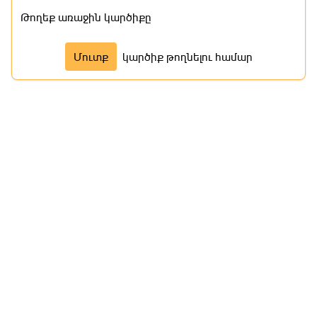
Թողեք առաջին կարծիքը
Մաս 7
Մուտք
կարծիք թողնելու համար
Մաս 8
Մաս 9
Մաս 10
Մաս 11
Մաս 12
Մաս 13
Մաս 14
Մաս 15