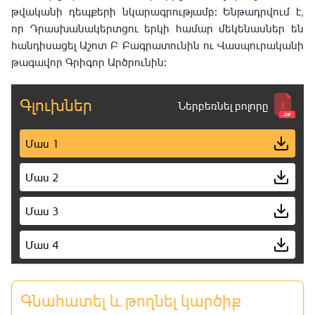
թվականի դեպքերի նկարագրությամբ։ Ենթադրվում է,
որ Դրասխանակերտցու երկի համար մեկենասներ են
հանդիսացել Աշոտ Բ Բագրատունին ու Վասպուրականի
թագավոր Գրիգոր Արծրունին։
Գլուխներ
Ներբեռնել բոլորը
Մաս 1
Մաս 2
Մաս 3
Մաս 4
Մաս 5
Գնահատել և թողնել կարծիք
Մաս 6