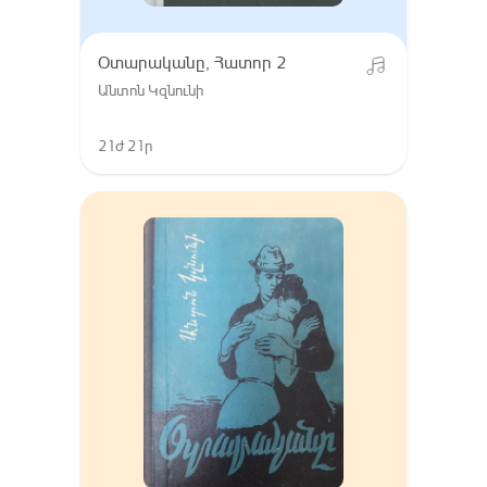
Օտարականը, Հատոր 2
Անտոն Կզնունի
21ժ 21ր