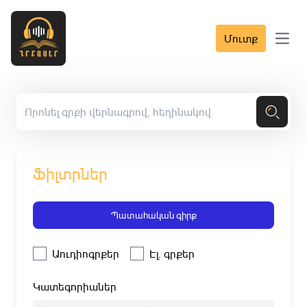
Մուտք
Open 
Ֆիլտրներ
Պատահական գիրք
Աուդիոգրքեր
Էլ. գրքեր
Կատեգորիաներ