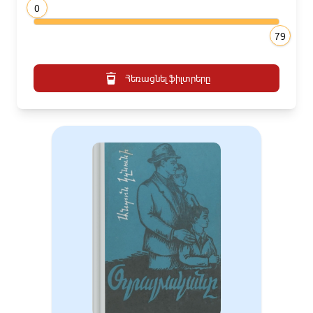
0
79
Հեռացնել ֆիլտրերը