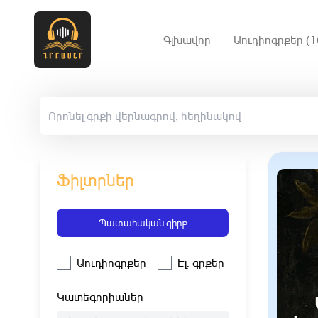
Գլխավոր
Աուդիոգրքեր (1
Ֆիլտրներ
Պատահական գիրք
Աուդիոգրքեր
Էլ. գրքեր
Կատեգորիաներ