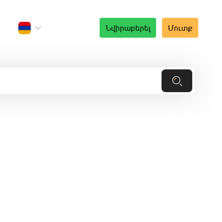
Նվիրաբերել
Մուտք