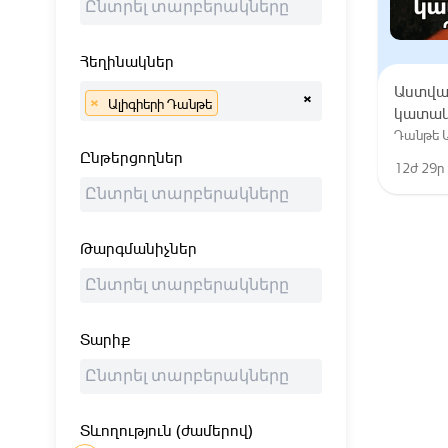
Հեղինակներ
Աստվա
×
×
Ալիգիերի Դանթե
կատակ
Դանթե Ա
Ընթերցողներ
12ժ 29ր
Թարգմանիչներ
Տարիք
Տևողություն (ժամերով)