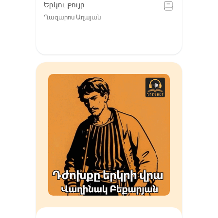
Երկու քույր
Ղազարոս Աղայան