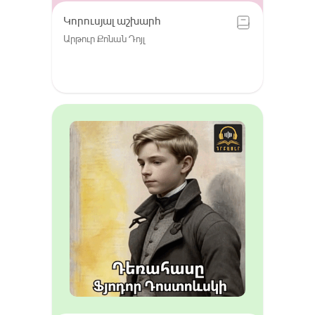
Կորուսյալ աշխարհ
Արթուր Քոնան Դոյլ