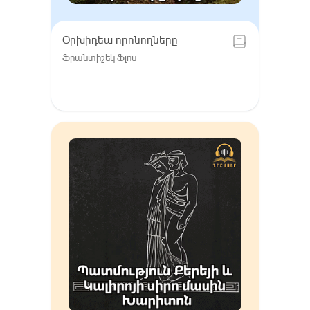
Օրխիդեա որոնողները
Ֆրանտիշեկ Ֆլոս