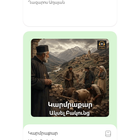
Ղազարոս Աղայան
Կարմրաքար