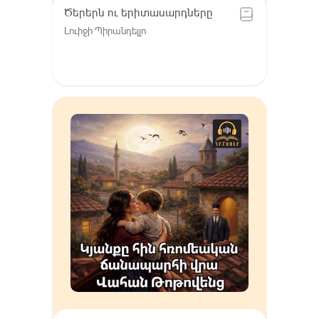
Ծերերն ու երիտասարդները
Լուիջի Պիրանդելլո