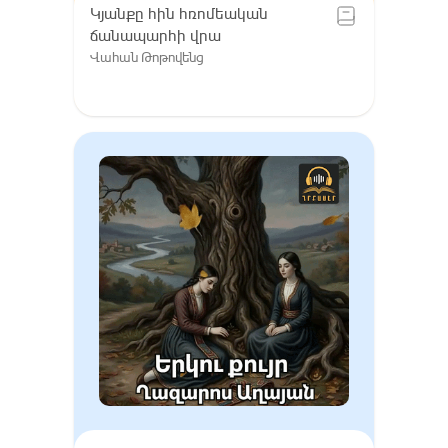
Կյանքը հին հռոմեական
ճանապարհի վրա
Վահան Թոթովենց