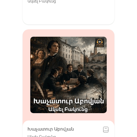
Ակսել Բակունց
Խաչատուր Աբովյան
Ակսել Բակունց