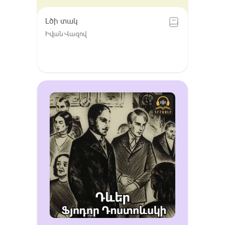
Լծի տակ
Իվան Վազով