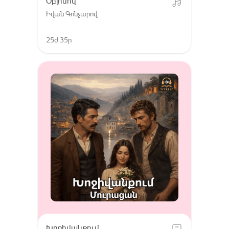
Օբլոմով
Իվան Գոնչարով
25ժ 35ր
Խոջիվանքում