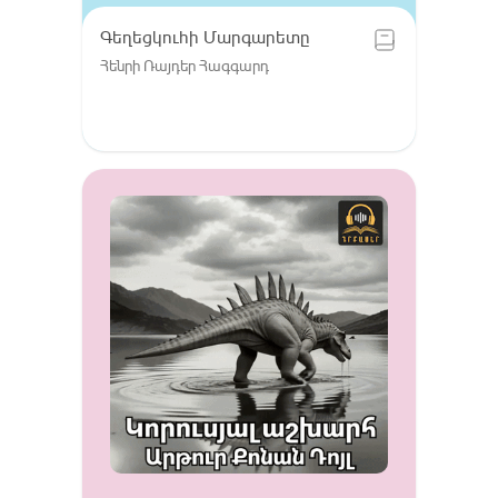
Գեղեցկուհի Մարգարետը
Հենրի Ռայդեր Հագգարդ