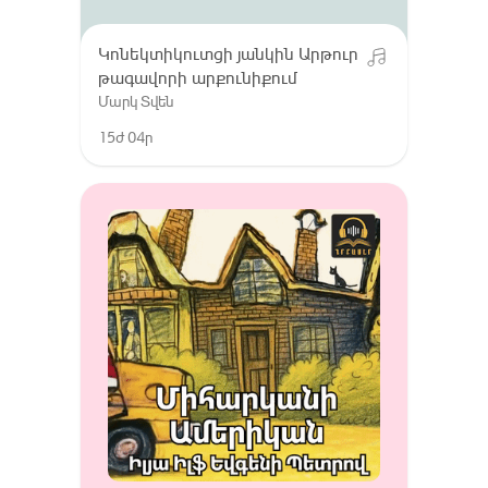
Կոնեկտիկուտցի յանկին Արթուր
թագավորի արքունիքում
Մարկ Տվեն
15ժ 04ր