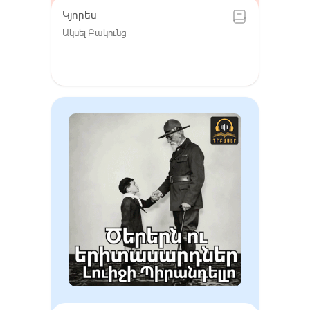
Կյորես
Ակսել Բակունց