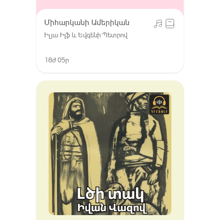
Միհարկանի Ամերիկան
Իլյա Իլֆ և Եվգենի Պետրով
18ժ 05ր