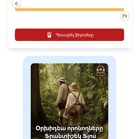
0
79
Հեռացնել ֆիլտրերը