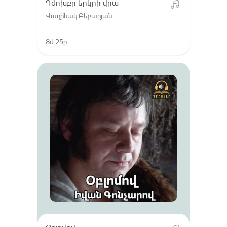
Դժոխքը երկրի վրա
Վաղինակ Բեքարյան
8ժ 25ր