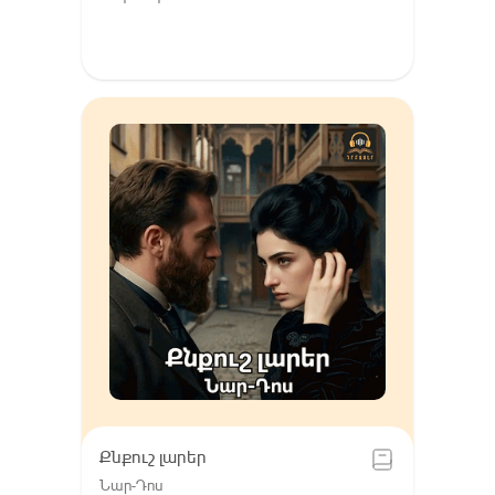
Քնքուշ լարեր
Նար-Դոս