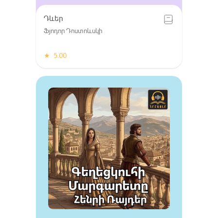
Դևեր
Ֆյոդոր Դոստոևսկի
★
5.00