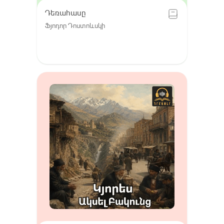
Դեռահասը
Ֆյոդոր Դոստոևսկի