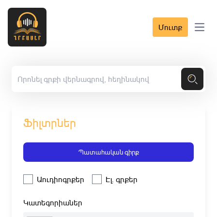
Մուտք
Open 
Ֆիլտրներ
Պատահական գիրք
Աուդիոգրքեր
Էլ. գրքեր
Կատեգորիաներ