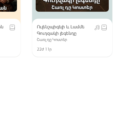
ին
Ուլենշպիգելի և Լամմե
Գուդզակի լեգենդը
Շառլ դը Կոստեր
22ժ 11ր