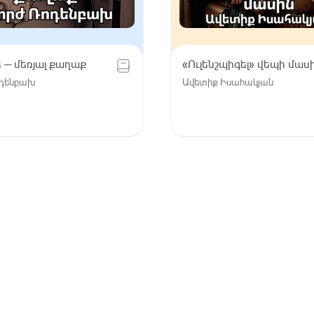
ե — մեռյալ քաղաք
«Ուլենշպիգել» վեպի մաս
ոդենբախ
Ավետիք Իսահակյան