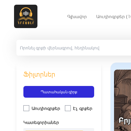
Գլխավոր
Աուդիոգրքեր (1
Ֆիլտրներ
Պատահական գիրք
Աուդիոգրքեր
Էլ. գրքեր
Կատեգորիաներ