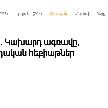
078)
Էլ. գրքեր (704)
Ընթացիկ
Մեր նախագծերը
ք․ Կախարդ ագռավը,
դական հեքիաթներ