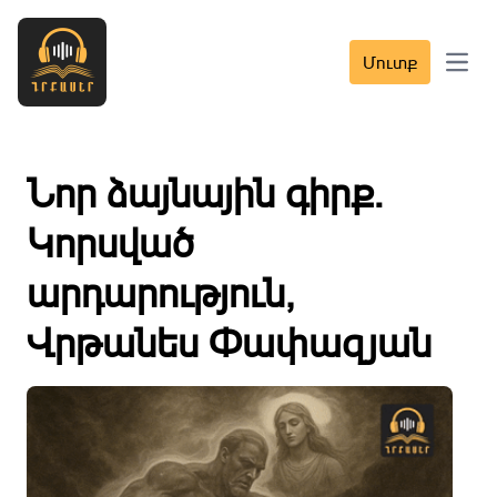
Մուտք
Open 
Նոր ձայնային գիրք․
Կորսված
արդարություն,
Վրթանես Փափազյան