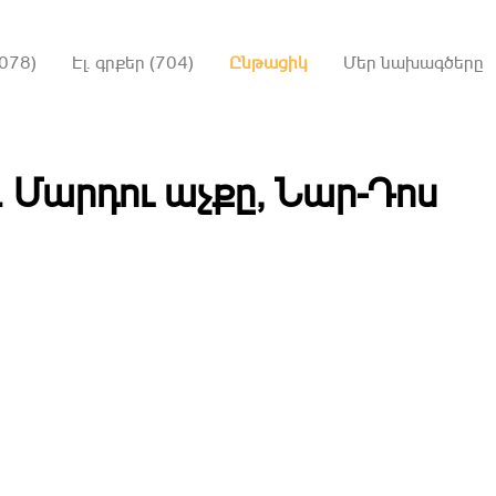
078)
Էլ. գրքեր (704)
Ընթացիկ
Մեր նախագծերը
․ Մարդու աչքը, Նար-Դոս