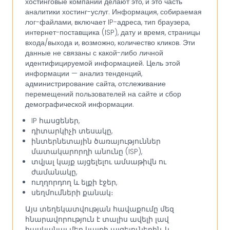
хостинговые компании делают это, и это часть
аналитики хостинг-услуг. Информация, собираемая
лог-файлами, включает IP-адреса, тип браузера,
интернет-поставщика (ISP), дату и время, страницы
входа/выхода и, возможно, количество кликов. Эти
данные не связаны с какой-либо личной
идентифицируемой информацией. Цель этой
информации — анализ тенденций,
администрирование сайта, отслеживание
перемещений пользователей на сайте и сбор
демографической информации.
IP հասցեներ,
դիտարկիչի տեսակը,
ինտերնետային ծառայություններ
մատակարորղի անունը (ISP),
տվյալ կայք այցելելու ամսաթիվն ու
ժամանակը,
ուղղորդող և ելքի էջեր,
սեղմումների քանակ։
Այս տեղեկատվության հավաքումը մեզ
հնարավորություն է տալիս ավելի լավ
հասկանալ մեր կայքի այցելուներին, և