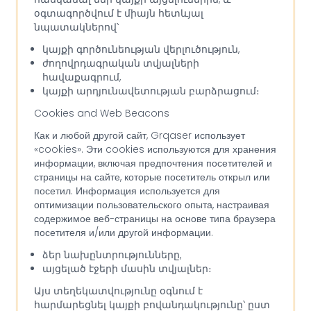
օգտագործվում է միայն հետևյալ
նպատակներով՝
կայքի գործունեության վերլուծություն,
ժողովրդագրական տվյալների
հավաքագրում,
կայքի արդյունավետության բարձրացում։
Cookies and Web Beacons
Как и любой другой сайт, Grqaser использует
«cookies». Эти cookies используются для хранения
информации, включая предпочтения посетителей и
страницы на сайте, которые посетитель открыл или
посетил. Информация используется для
оптимизации пользовательского опыта, настраивая
содержимое веб-страницы на основе типа браузера
посетителя и/или другой информации.
ձեր նախընտրությունները,
այցելած էջերի մասին տվյալներ։
Այս տեղեկատվությունը օգնում է
հարմարեցնել կայքի բովանդակությունը՝ ըստ