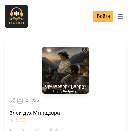
Войти
Open
0ч 23м
Злой дух Мтнадзора
★
5.00