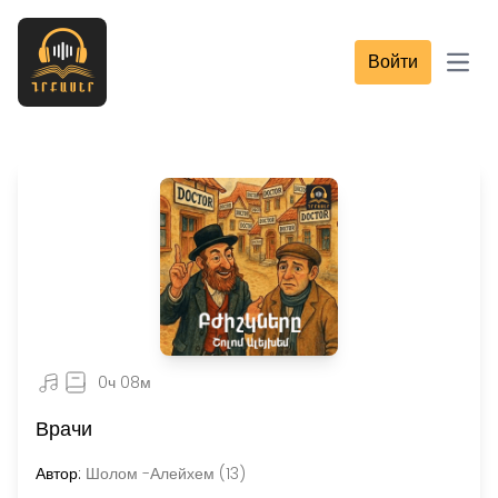
Войти
Open
0ч 08м
Врачи
Автор:
Шолом -Алейхем (13)