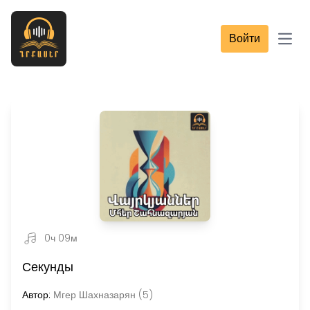
Войти
Open
0ч 09м
Секунды
Автор:
Мгер Шахназарян (5)