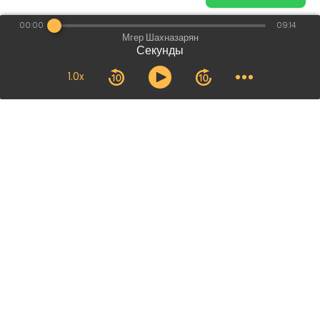
00:00
09:14
Мгер Шахназарян
Секунды
1.0x