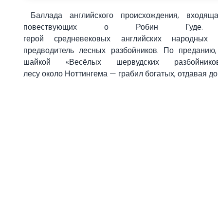
Баллада
английского происхождения, входяща
повествующих о
Робин Гуде
.
герой
средневековых
английских
народны
предводитель лесных
разбойников
. По
преданию
шайкой
«Весёлых шервудских разбойнико
лесу
около
Ноттингема
— грабил богатых, отдавая д