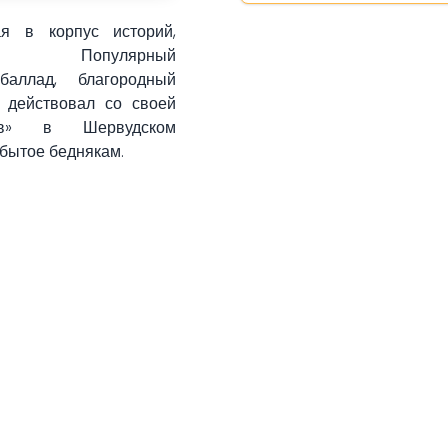
я в корпус историй,
 Популярный
х
баллад
, благородный
, действовал со своей
в»
в
Шервудском
обытое беднякам.