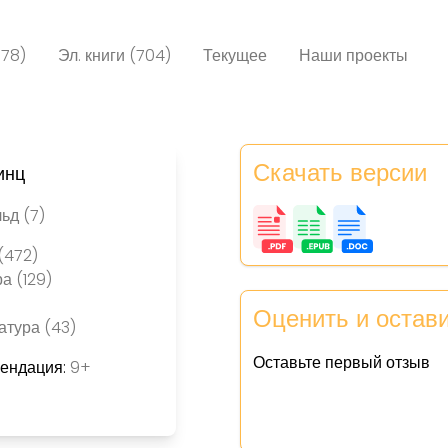
078)
Эл. книги (704)
Текущее
Наши проекты
Скачать версии
инц
ьд (7)
(472)
а (129)
Оценить и остав
атура (43)
Оставьте первый отзыв
мендация:
9+