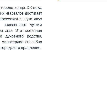
ороде конца XIX века,
их кварталов достигает
ересекаются пути двух
, наделенного чутким
ей стаи. Эта поэтичная
о духовного родства,
е милосердие способно
 городского правления.