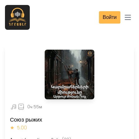
Войти
Open
0ч 55м
Союз рыжих
★
5.00