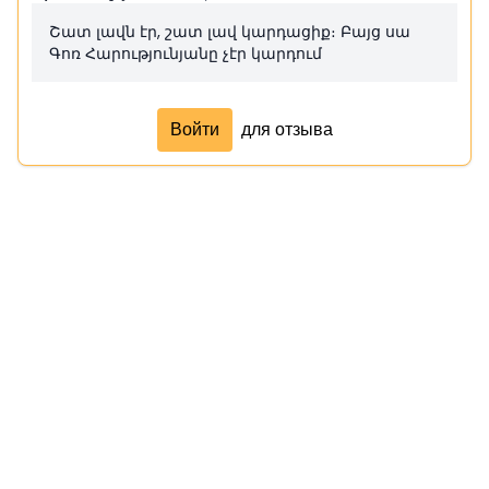
Շատ լավն էր, շատ լավ կարդացիք։ Բայց սա
Գոռ Հարությունյանը չէր կարդում
Войти
для отзыва