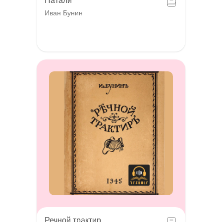
Натали
Иван Бунин
Речной трактир