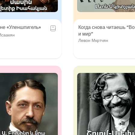
не «Уленшпигель»
Когда снова читаешь “В
и мир”
Исаакян
Левон Мкртчян