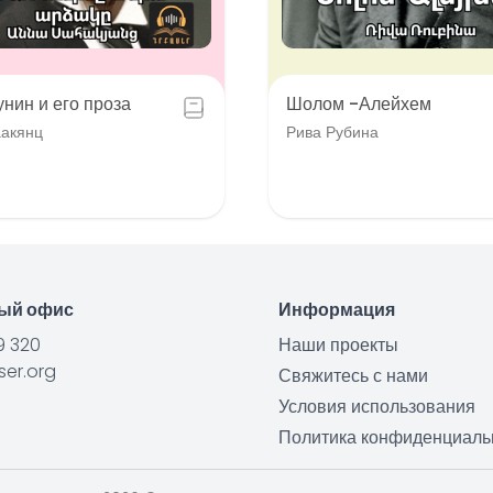
унин и его проза
Шолом -Алейхем
аакянц
Рива Рубина
ный офис
Информация
9 320
Наши проекты
er.org
Свяжитесь с нами
Условия использования
Политика конфиденциаль