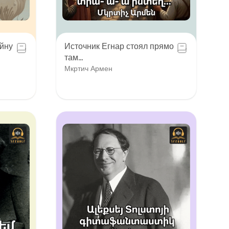
ойну
Источник Егнар стоял прямо
там…
Мкртич Армен