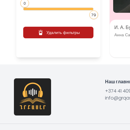
0
79
И. А. Б
Удалить фильтры
Анна С
Наш глав
+374 41 40
info@grqas