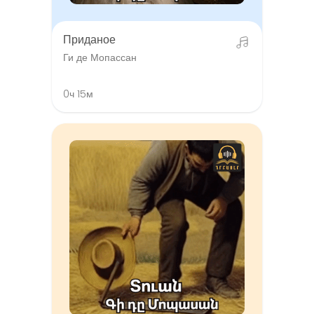
Приданое
Ги де Мопассан
0ч 15м