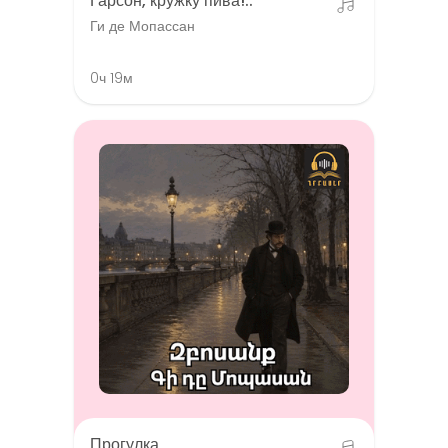
Гарсон, кружку пива!..
Ги де Мопассан
0ч 19м
Прогулка