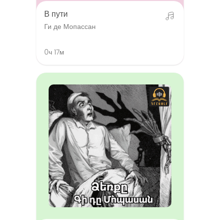
В пути
Ги де Мопассан
0ч 17м