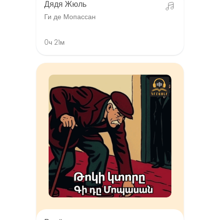
Дядя Жюль
Ги де Мопассан
0ч 21м