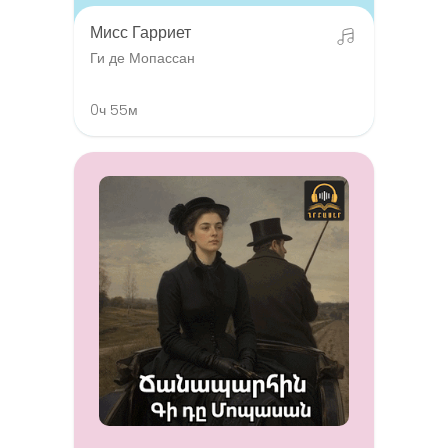
Мисс Гарриет
Ги де Мопассан
0ч 55м