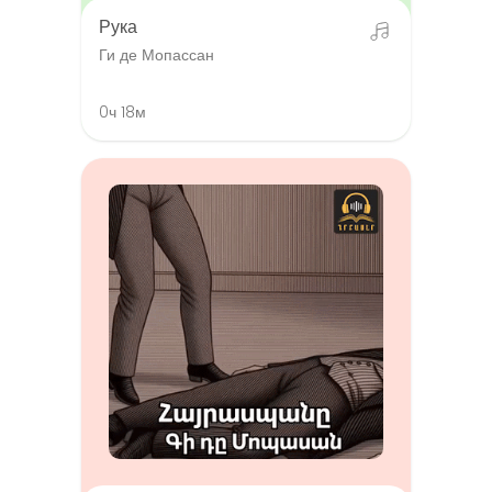
Рука
Ги де Мопассан
0ч 18м