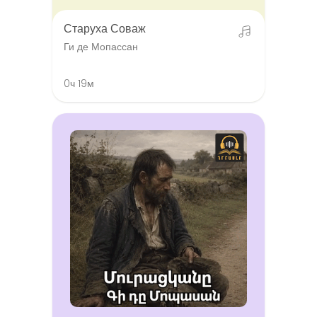
Старуха Соваж
Ги де Мопассан
0ч 19м