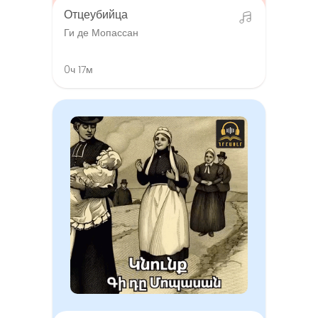
Отцеубийца
Ги де Мопассан
0ч 17м