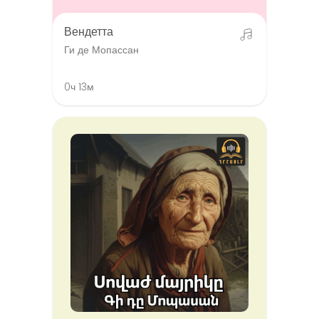
Вендетта
Ги де Мопассан
0ч 13м