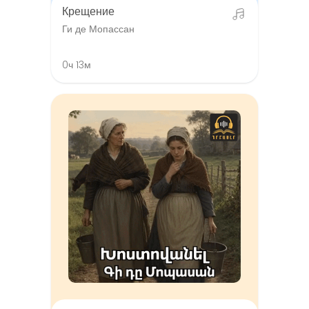
Крещение
Ги де Мопассан
0ч 13м