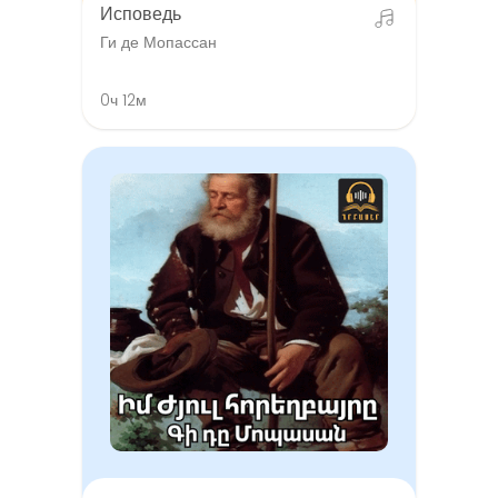
Исповедь
Ги де Мопассан
0ч 12м