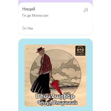
Нищий
Ги де Мопассан
0ч 14м