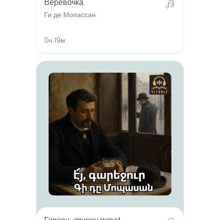
Верёвочка
Ги де Мопассан
0ч 19м