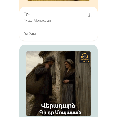
Туан
Ги де Мопассан
0ч 24м