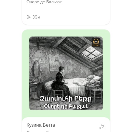
Оноре де Бальзак
9ч 39м
Кузина Бетта