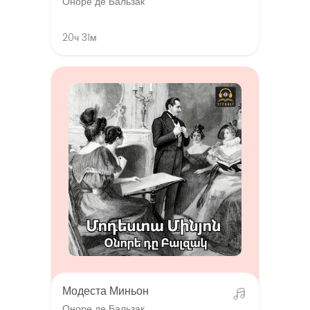
Оноре де Бальзак
20ч 31м
Модеста Миньон
Оноре де Бальзак