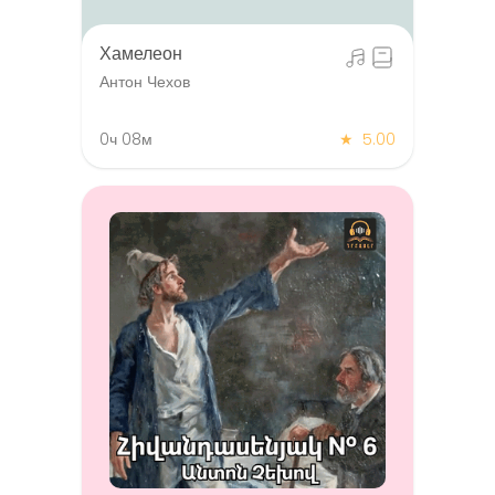
Хамелеон
Антон Чехов
0ч 08м
★
5.00