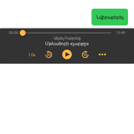
Նվիրաբերել
00:00
13:49
Ակսել Բակունց
Մթնաձորի «չարքը»
1.0x