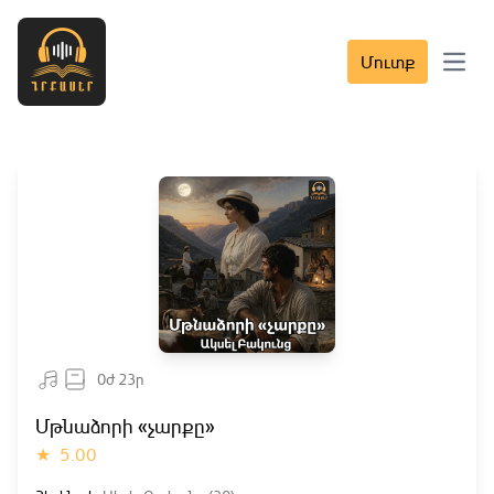
Մուտք
Open 
0ժ 23ր
Մթնաձորի «չարքը»
★
5.00