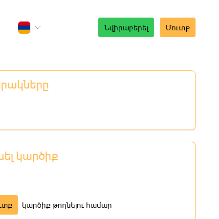
Նվիրաբերել
Մուտք
երակները
նել կարծիք
ւտք
կարծիք թողնելու համար