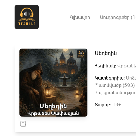
Գլխավոր
Աուդիոգրքեր (1
Մեղեդին
Հեղինակ:
Վրթանե
Կատեգորիա:
Արձ
Պատմվածք (593)
Հայ գրականությու
Տարիք:
13+