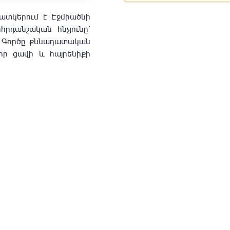
տկերում է Էջմիածնի
րդանշական հնչյունը՝
։ Գործը քննադատական
ևոր ցավի և հայրենիքի