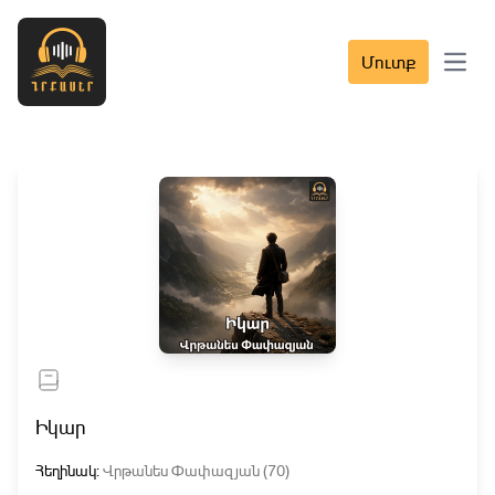
Մուտք
Open 
Իկար
Հեղինակ:
Վրթանես Փափազյան (70)