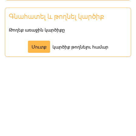
Մաս 8
Գնահատել և թողնել կարծիք
Մաս 9
Թողեք առաջին կարծիքը
Մաս 10
Մուտք
կարծիք թողնելու համար
Մաս 11
Մաս 12
Մաս 13
Մաս 14
Մաս 15
Մաս 16