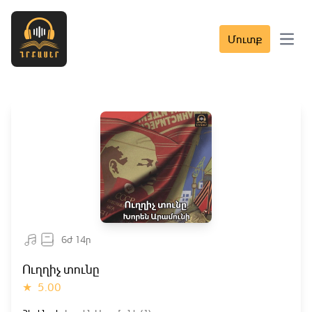
Մուտք
Open 
6ժ 14ր
Ուղղիչ տունը
★
5.00