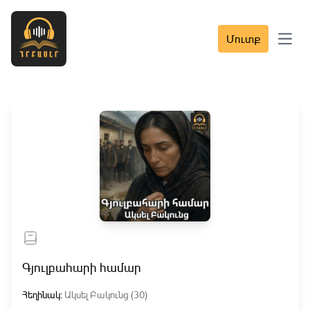
Մուտք
Open 
Գյուլբահարի համար
Հեղինակ:
Ակսել Բակունց (30)