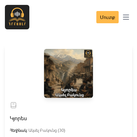
Մուտք
Open 
Կյորես
Հեղինակ:
Ակսել Բակունց (30)