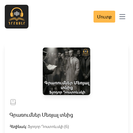
Մուտք
Open 
Գրառումներ Մեռյալ տնից
Հեղինակ:
Ֆյոդոր Դոստոևսկի (6)