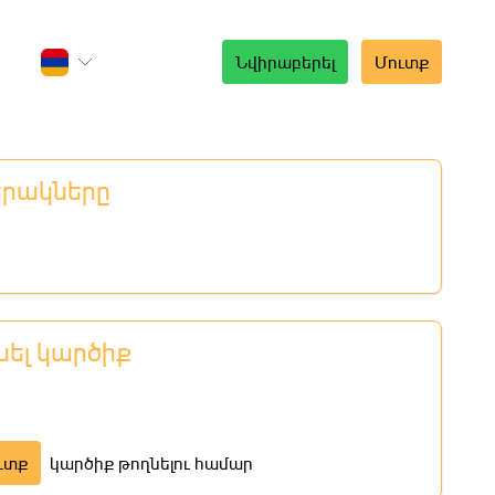
Նվիրաբերել
Մուտք
երակները
նել կարծիք
ւտք
կարծիք թողնելու համար