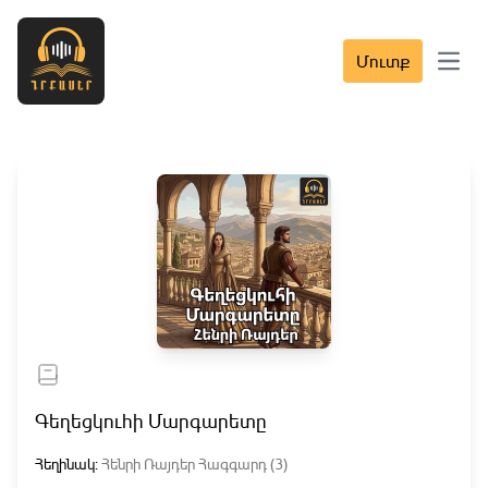
Մուտք
Open 
Գեղեցկուհի Մարգարետը
Հեղինակ:
Հենրի Ռայդեր Հագգարդ (3)