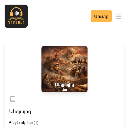
Մուտք
Open 
Անցյալից
Հեղինակ:
Լեո (1)