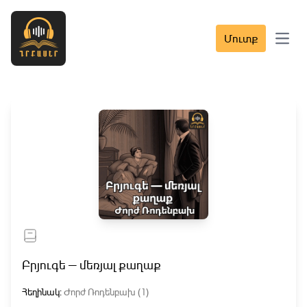
Մուտք
Open 
Բրյուգե — մեռյալ քաղաք
Հեղինակ:
Ժորժ Ռոդենբախ (1)