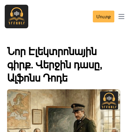
Մուտք
Open 
Նոր Էլեկտրոնային
գիրք․ Վերջին դասը,
Ալֆոնս Դոդե