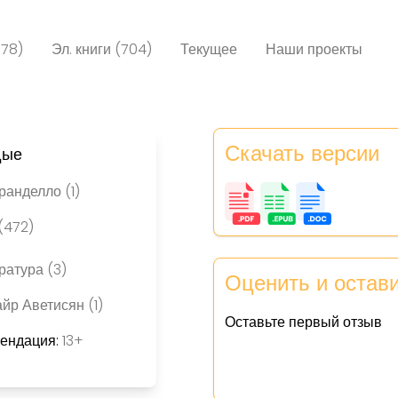
078)
Эл. книги (704)
Текущее
Наши проекты
Скачать версии
дые
анделло (1)
(472)
ратура (3)
Оценить и остав
йр Аветисян (1)
Оставьте первый отзыв
мендация:
13+