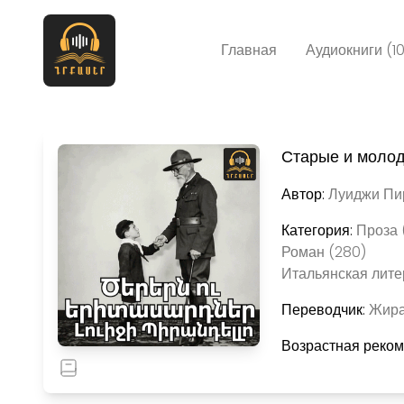
Главная
Аудиокниги (1
Старые и моло
Автор:
Луиджи Пир
Категория:
Проза 
Роман (280)
Итальянская лите
Переводчик:
Жира
Возрастная реко