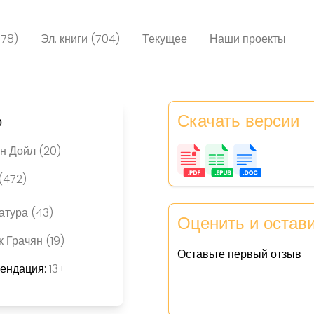
078)
Эл. книги (704)
Текущее
Наши проекты
Скачать версии
р
н Дойл (20)
(472)
атура (43)
Оценить и остав
 Грачян (19)
Оставьте первый отзыв
мендация:
13+