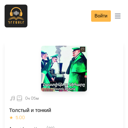
Войти
Open
0ч 05м
Толстый и тонкий
★
5.00