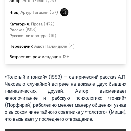
Автор:
Антон Чехов (23)
Чтец:
Артур Гегамян (57)
Категория:
Проза (472)
Рассказ (593)
Русская литература (19)
Переводчик:
Ашот Паланджян (4)
Возрастная рекомендация:
13+
«Толстый и тонкий» (1883) — сатирический рассказ А.П.
Чехова о случайной встрече на вокзале двух бывших
гимназических друзей. Автор высмеивает
чинопочитание и рабскую психологию: «тонкий»
(Порфирий) раболепно меняет манеру общения, узнав
о высоком чине тайного советника у «толстого» (Миши),
что вызывает у последнего отвращение.