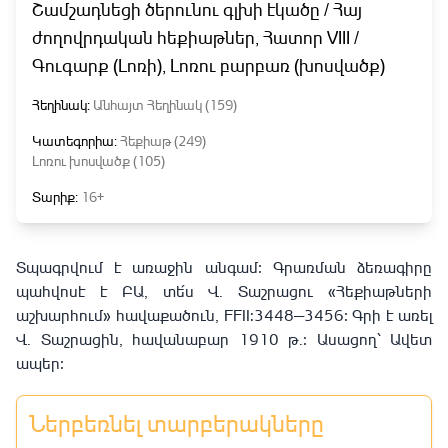
Շամշադնեցի ծերունու գլխի էկածը / Հայ
ժողովրդական հեքիաթներ, Հատոր VIII /
Գուգարք (Լոռի), Լոռու բարբառ (խոսվածք)
Հեղինակ:
Անհայտ Հեղինակ (159)
Կատեգորիա:
Հեքիաթ (249)
Լոռու խոսվածք (105)
Տարիք:
16+
Տպագրվում է առաջին անգամ։ Գրառման ձեռագիրը
պահվոսէ է ԲԱ, տե՛ս Վ. Տաշրացու «Հեքիաթների
աշխարհում» հավաքածուն, FFII:3448—3456։ Գրի է առել
Վ. Տաշրացին, հավանաբար 1910 թ.։ Ասացող՝ Ավետ
ապեր։
Ներբեռնել տարբերակները