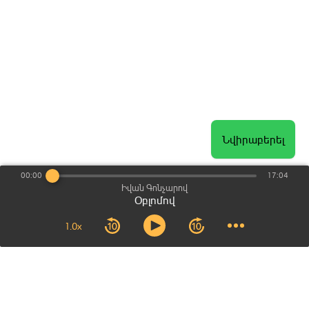
Մաս 17
Մաս 18
Մաս 19
Մաս 20
Նվիրաբերել
Մաս 21
00:00
17:04
Իվան Գոնչարով
Մաս 22
Օբլոմով
1.0x
Մաս 23
Մաս 24
Մաս 25