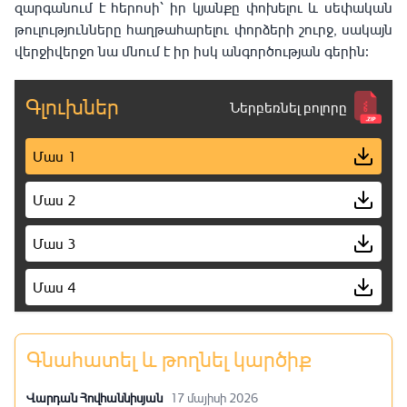
զարգանում է հերոսի՝ իր կյանքը փոխելու և սեփական
թուլությունները հաղթահարելու փորձերի շուրջ, սակայն
վերջիվերջո նա մնում է իր իսկ անգործության գերին։
Գլուխներ
Ներբեռնել բոլորը
Մաս 1
Մաս 2
Մաս 3
Մաս 4
Մաս 5
Գնահատել և թողնել կարծիք
Մաս 6
Վարդան Հովհաննիսյան
17 մայիսի 2026