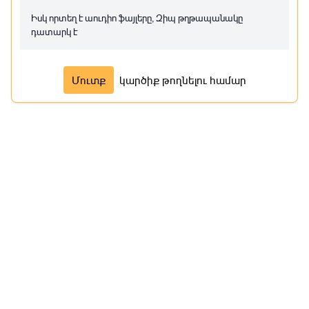
Մաս 7
Իսկ որտեղ է աուդիո ֆայլերը, Զիպ թղթապանակը
դատարկ է
Մաս 8
Մաս 9
Մուտք
կարծիք թողնելու համար
Մաս 10
Մաս 11
Մաս 12
Մաս 13
Մաս 14
Մաս 15
Մաս 16