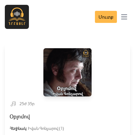
Մուտք
Open 
25ժ 35ր
Օբլոմով
Հեղինակ:
Իվան Գոնչարով (1)