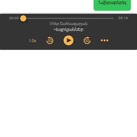
Նվիրաբերել
00:00
09:14
Մհեր Շահնազարյան
Վայրկյաններ
1.0x