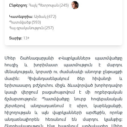
Ընթերցող:
Հայկ Պետրոսյան (245)
Կատեգորիա:
Արձակ (472)
Պատմվածք (593)
Հայ գրականություն (257)
Տարիք:
13+
Մհեր
Շահնազարյանի
«
Վայրկյաններ
»
պատմվածքը
հուզիչ
և
խորիմաստ
պատմություն
է
մարդու
մենակության
,
կորստի
ու
ժամանակի
անողոք
ընթացքի
մասին։
Հիվանդասենյակում
ծեր
հիվանդի
և
երիտասարդ
բժշկուհու
միջև
ձևավորված
խորհրդավոր
կապի
վերջում
բացահայտվում
է
մի
ողբերգական
ճշմարտություն։
Պատմվածքը
նուրբ
հոգեբանական
շերտերով
անդրադառնում
է
սիրո
,
կարեկցանքի
,
հիշողության
և
այն
վայրկյանների
արժեքին
,
որոնք
անդառնալիորեն
հեռանում
են
մարդու
կյանքից։
Շնորհակալություն ենք հայտնում արձակագիր Մհեր