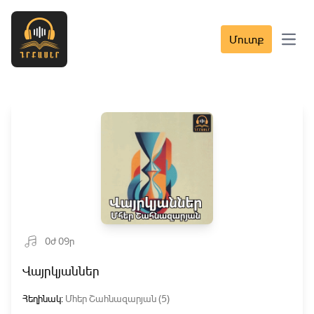
Մուտք
Open 
0ժ 09ր
Վայրկյաններ
Հեղինակ:
Մհեր Շահնազարյան (5)