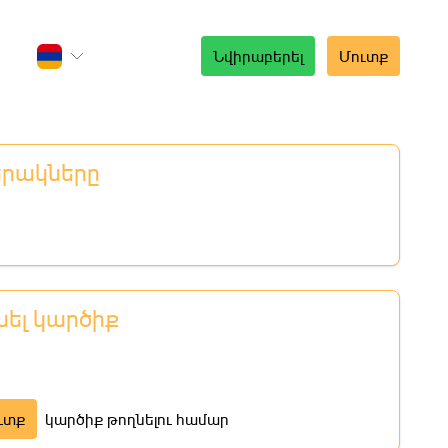
Նվիրաբերել
Մուտք
երակները
նել կարծիք
ւտք
կարծիք թողնելու համար