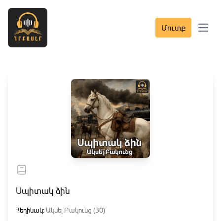
Մուտք
Open 
Սպիտակ ձին
Հեղինակ:
Ակսել Բակունց (30)