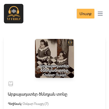
Մուտք
Open 
Արքայադստեր ծննդյան տոնը
Հեղինակ:
Օսկար Ուայլդ (7)