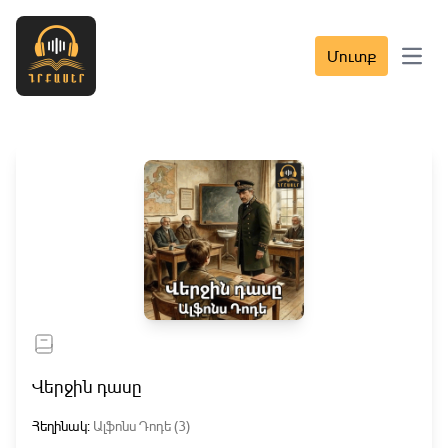
Մուտք
Open 
Վերջին դասը
Հեղինակ:
Ալֆոնս Դոդե (3)