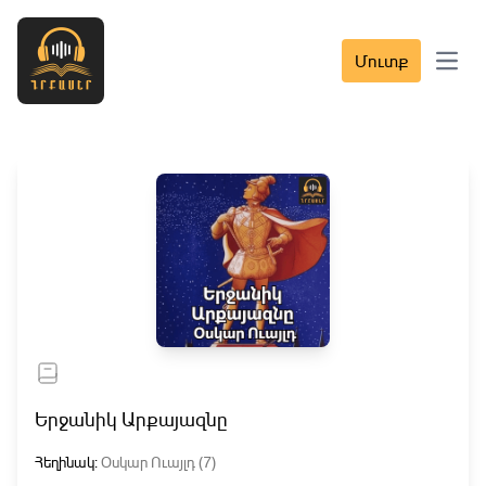
Մուտք
Open 
Երջանիկ Արքայազնը
Հեղինակ:
Օսկար Ուայլդ (7)