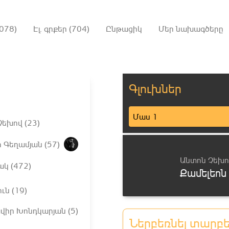
078)
Էլ. գրքեր (704)
Ընթացիկ
Մեր նախագծերը
Գլուխներ
Մաս 1
եխով (23)
 Գեղամյան (57)
Անտոն Չեխո
ակ (472)
Քամելեոն
ւն (19)
վիր Խոնդկարյան (5)
Ներբեռնել տարբ