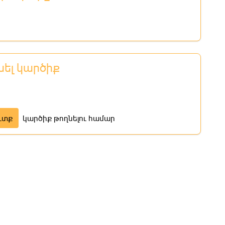
նել կարծիք
ւտք
կարծիք թողնելու համար