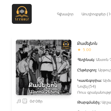
Գլխավոր
Աուդիոգրքեր (1
Քամելեոն
★
5.00
Հեղինակ:
Անտոն Չ
Ընթերցող:
Արթուր
Կատեգորիա:
Արձ
Նովել (54)
Ռուս գրականությո
0ժ 08ր
Թարգմանիչ:
Արշա