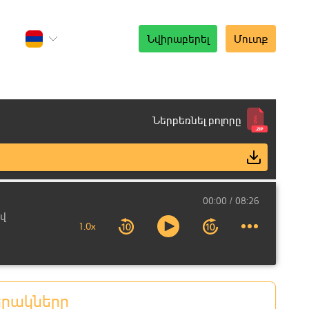
Նվիրաբերել
Մուտք
Ներբեռնել բոլորը
00:00
08:26
վ
1.0x
երակները