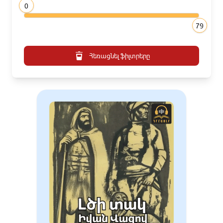
0
79
Հեռացնել ֆիլտրերը