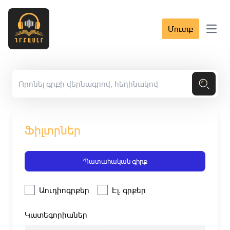
Մուտք
Open 
Ֆիլտրներ
Պատահական գիրք
Աուդիոգրքեր
Էլ. գրքեր
Կատեգորիաներ