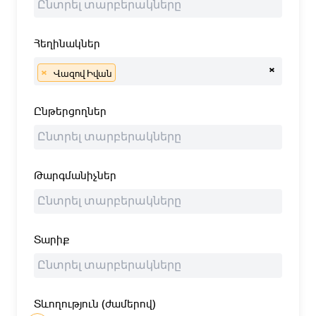
Հեղինակներ
×
×
Վազով Իվան
Ընթերցողներ
Թարգմանիչներ
Տարիք
Տևողություն (ժամերով)