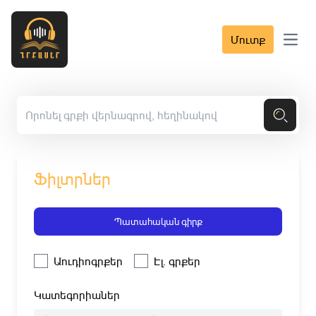
Մուտք
Open 
Ֆիլտրներ
Պատահական գիրք
Աուդիոգրքեր
Էլ. գրքեր
Կատեգորիաներ