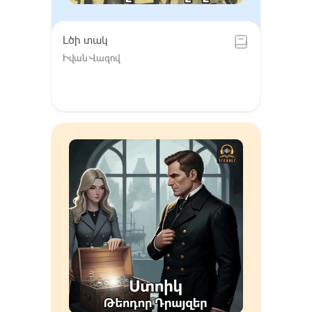
Լծի տակ
Իվան Վազով