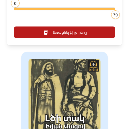
0
79
Հեռացնել ֆիլտրերը